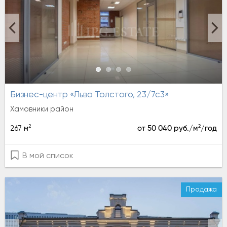
Бизнес-центр «Льва Толстого, 23/7с3»
Хамовники район
2
2
267 м
от 50 040 руб./м
/год
В мой список
Продажа