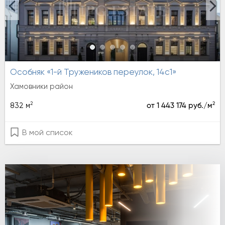
Особняк «1-й Тружеников переулок, 14с1»
Хамовники район
2
2
832 м
от 1 443 174 руб./м
В мой список