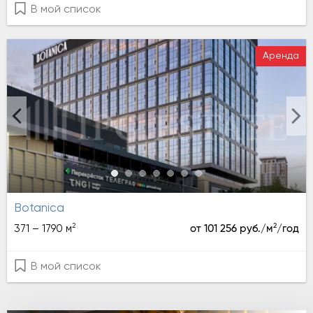
В мой список
Аренда
Botanica
2
2
371 – 1790 м
от 101 256 руб./м
/год
В мой список