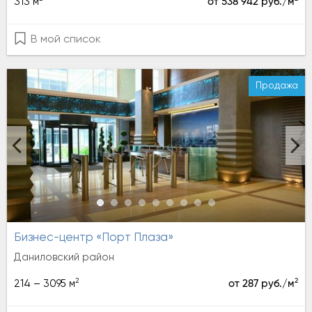
313 м
от 538 942 руб./м
В мой список
Продажа
Бизнес-центр «Порт Плаза»
Даниловский район
2
2
214 – 3095 м
от 287 руб./м