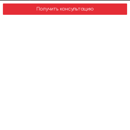
Design & build
Получить консультацию
Юридические услуги
Недвижимость
Офисная недвижимость
Индустриальная недвижимость
Земельные участки
Торговая недвижимость
О компании
История
Отзывы
Новости
Журнал Insight
Клиенты
Руководство
Карьера