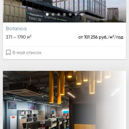
Botanica
2
2
371 – 1790 м
от 101 256 руб./м
/год
В мой список