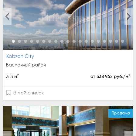
Kobzon City
Басманный район
2
2
313 м
от 538 942 руб./м
В мой список
Продажа