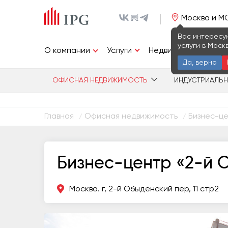
Москва и М
Вас интересу
услуги в Моск
Услуги
О компании
Недвижимость
И
Да, верно
ОФИСНАЯ НЕДВИЖИМОСТЬ
ИНДУСТРИАЛЬ
Главная
Офисная недвижимость
Бизнес-це
/
/
Бизнес-центр «2-й О
Москва. г, 2-й Обыденский пер, 11 стр2