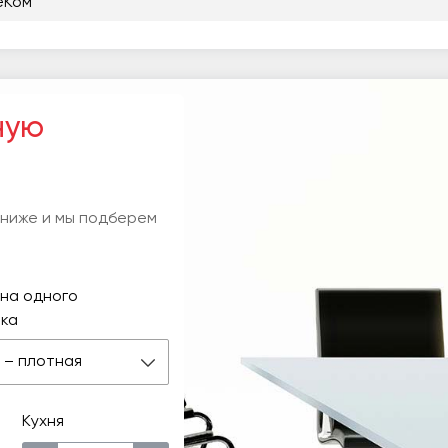
еКом
ную
 ниже и мы подберем
на одного
ка
 м – плотная
Кухня