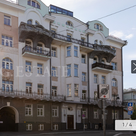
1
/
4