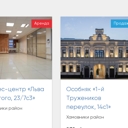
Аренда
Прода
Особняк «1-й
ого, 23/7с3»
Тружеников
переулок, 14с1»
ики район
Хамовники район