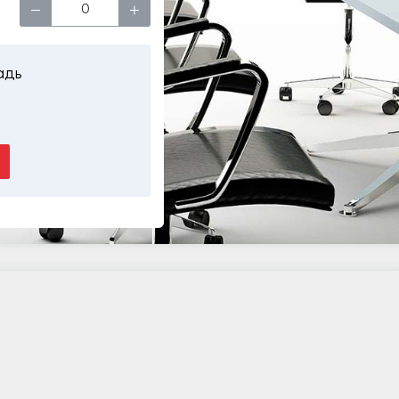
−
+
адь