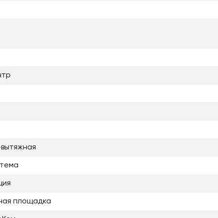
нтр
-вытяжная
стема
ция
ная площадка