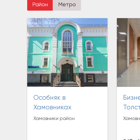
Район
Метро
Особняк в
Бизнес-центр «Льва
Хамовниках
Толст
Хамовники район
Хамовн