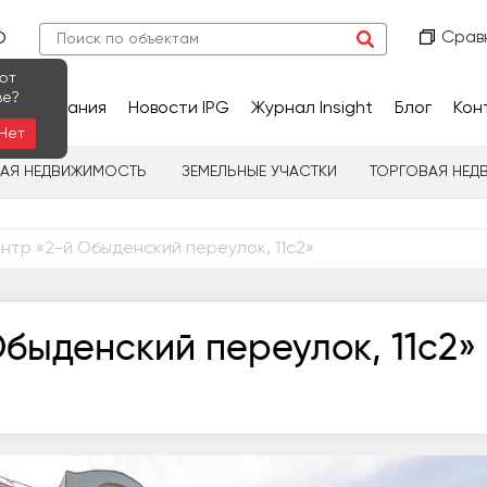
Срав
О
ют
ве?
сследования
Новости IPG
Журнал Insight
Блог
Кон
Нет
НАЯ НЕДВИЖИМОСТЬ
ЗЕМЕЛЬНЫЕ УЧАСТКИ
ТОРГОВАЯ НЕД
нтр «2-й Обыденский переулок, 11с2»
быденский переулок, 11с2»