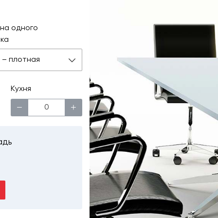
на одного
ка
 м – плотная
Кухня
−
+
адь