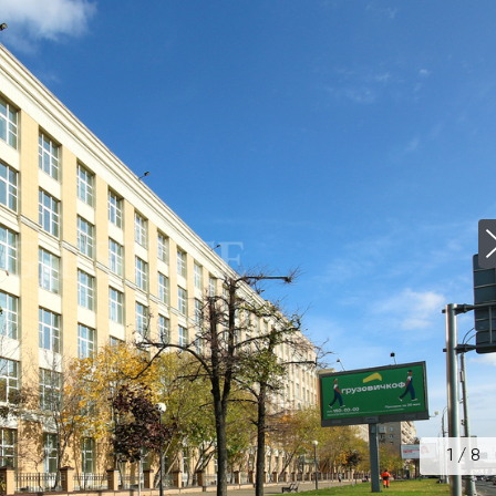
2
/
8