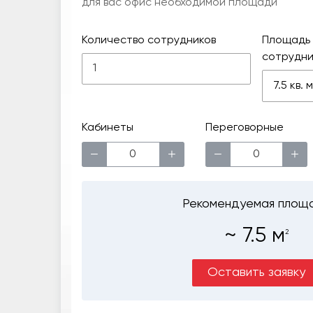
для вас офис необходимой площади
Количество сотрудников
Площадь 
сотрудни
7.5 кв.
Кабинеты
Переговорные
−
+
−
+
Рекомендуемая площ
~
7.5
м
2
Оставить заявку