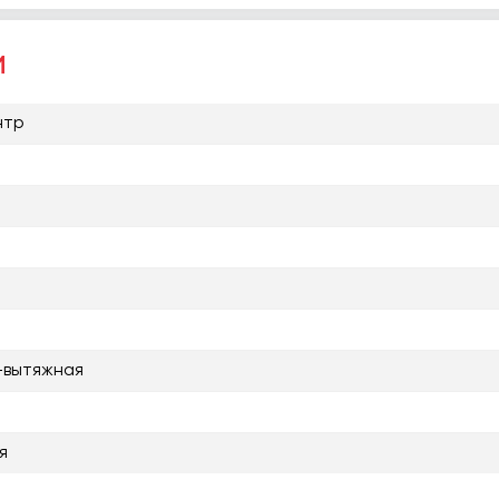
и
нтр
-вытяжная
я