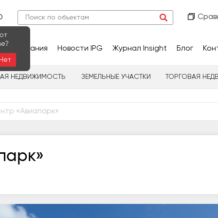
Срав
О
ют
ве?
сследования
Новости IPG
Журнал Insight
Блог
Кон
Нет
НАЯ НЕДВИЖИМОСТЬ
ЗЕМЕЛЬНЫЕ УЧАСТКИ
ТОРГОВАЯ НЕД
нтр «Авиапарк»
парк»