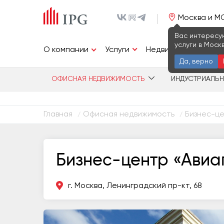
Москва и М
Вас интересу
услуги в Моск
Услуги
О компании
Недвижимость
И
Да, верно
ОФИСНАЯ НЕДВИЖИМОСТЬ
ИНДУСТРИАЛЬ
Главная
Офисная недвижимость
Бизнес-це
/
/
Бизнес-центр «Авиа
г. Москва, Ленинградский пр-кт, 68