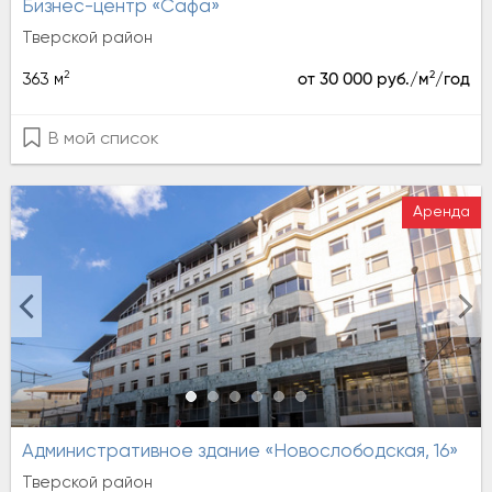
Бизнес-центр «Сафа»
Тверской район
2
2
363 м
от 30 000 руб./м
/год
В мой список
Аренда
Административное здание «Новослободская, 16»
Тверской район