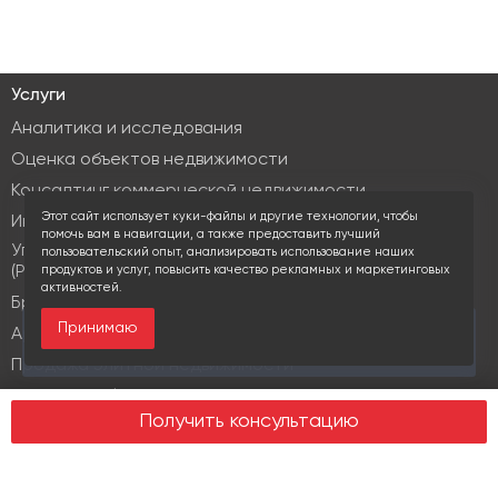
Услуги
Аналитика и исследования
Оценка объектов недвижимости
Консалтинг коммерческой недвижимости
Этот сайт использует куки-файлы и другие технологии, чтобы
Инвестиционные услуги
помочь вам в навигации, а также предоставить лучший
Управление объектами коммерческой недвижимости
пользовательский опыт, анализировать использование наших
(PM & FM)
продуктов и услуг, повысить качество рекламных и маркетинговых
активностей.
Брокеридж
Принимаю
За последние 30 дней этот объект просматривали
Аренда коммерческой недвижимости
17 раз
Продажа элитной недвижимости
Design & build
Получить консультацию
Юридические услуги
Недвижимость