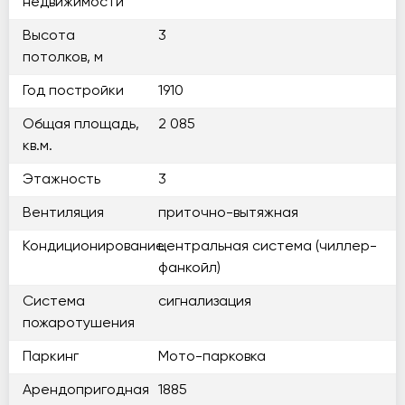
недвижимости
Высота
3
потолков, м
Год постройки
1910
Общая площадь,
2 085
кв.м.
Этажность
3
Вентиляция
приточно-вытяжная
Кондиционирование
центральная система (чиллер-
фанкойл)
Система
сигнализация
пожаротушения
Паркинг
Мото-парковка
Арендопригодная
1885