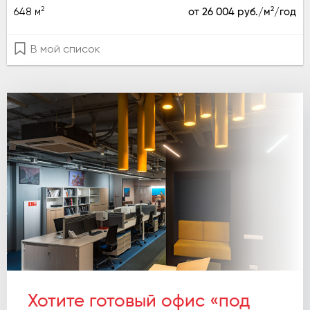
2
2
648 м
от 26 004 руб./м
/год
В мой список
Хотите готовый офис «под