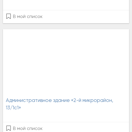
В мой список
Административное здание «2-й микрорайон,
13/1с1»
В мой список