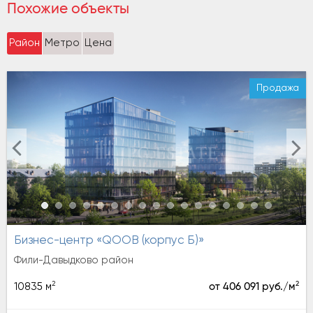
Похожие объекты
Район
Метро
Цена
Продажа
Бизнес-центр «QOOB (корпус Б)»
Фили-Давыдково район
2
2
10835 м
от 406 091 руб./м