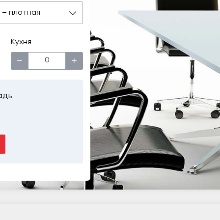
 м – плотная
Кухня
−
+
адь