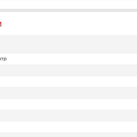
и
нтр