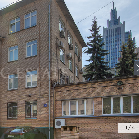
1
/
4