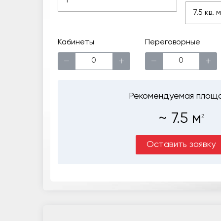
7.5 кв.
Кабинеты
Переговорные
−
+
−
+
Рекомендуемая площ
~
7.5
м
2
Оставить заявку