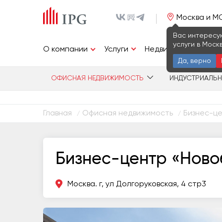
Москва и М
Вас интересу
услуги в Моск
Услуги
О компании
Недвижимость
И
Да, верно
ОФИСНАЯ НЕДВИЖИМОСТЬ
ИНДУСТРИАЛЬ
Главная
Офисная недвижимость
Бизнес-це
/
/
Бизнес-центр «Ново
Москва. г, ул Долгоруковская, 4 стр3