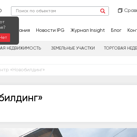
Срав
О
ют
ве?
сследования
Новости IPG
Журнал Insight
Блог
Кон
Нет
НАЯ НЕДВИЖИМОСТЬ
ЗЕМЕЛЬНЫЕ УЧАСТКИ
ТОРГОВАЯ НЕД
нтр «Новобилдинг»
билдинг»