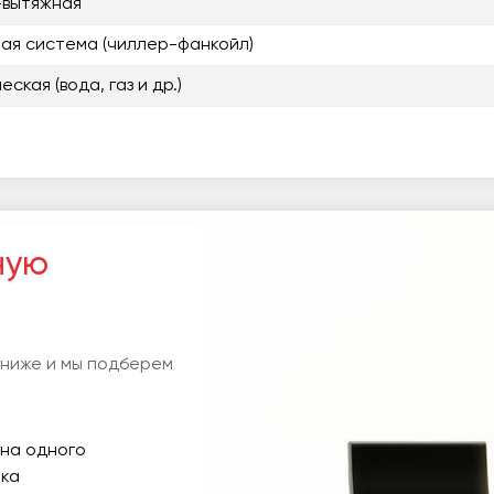
-вытяжная
ая система (чиллер-фанкойл)
ская (вода, газ и др.)
ную
 ниже и мы подберем
на одного
ка