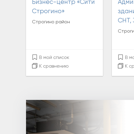
Бизнес-центр «Сити
Административное
Строгино»
здан
СНТ, 
Строгино район
Строги
В мой список
В м
К сравнению
К с