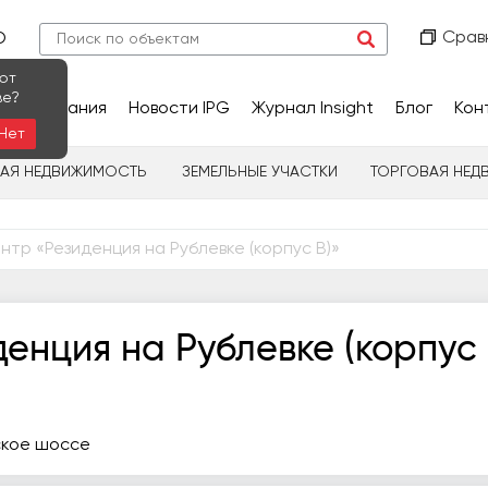
Срав
О
ют
ве?
сследования
Новости IPG
Журнал Insight
Блог
Кон
Нет
НАЯ НЕДВИЖИМОСТЬ
ЗЕМЕЛЬНЫЕ УЧАСТКИ
ТОРГОВАЯ НЕД
нтр «Резиденция на Рублевке (корпус В)»
енция на Рублевке (корпус
нское шоссе