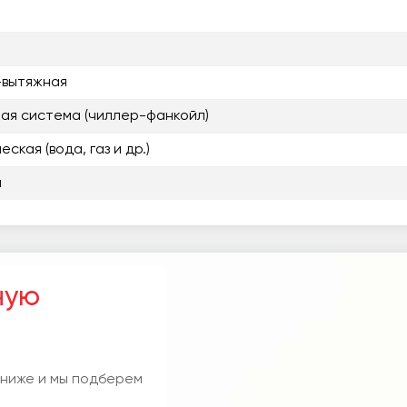
-вытяжная
ая система (чиллер-фанкойл)
ская (вода, газ и др.)
я
ную
 ниже и мы подберем