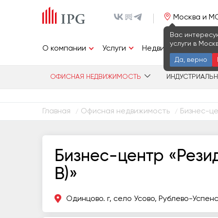
Москва и М
Вас интересу
услуги в Моск
Услуги
О компании
Недвижимость
И
Да, верно
ОФИСНАЯ НЕДВИЖИМОСТЬ
ИНДУСТРИАЛЬ
Главная
Офисная недвижимость
Бизнес-це
/
/
Бизнес-центр «Резид
В)»
Одинцово. г, село Усово, Рублево-Успе