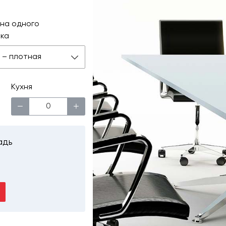
на одного
ка
 м – плотная
Кухня
−
+
адь