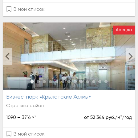
В мой список
Аренда
Бизнес-парк «Крылатские Холмы»
Строгино район
2
2
1090 – 3716 м
от 52 344 руб./м
/год
В мой список