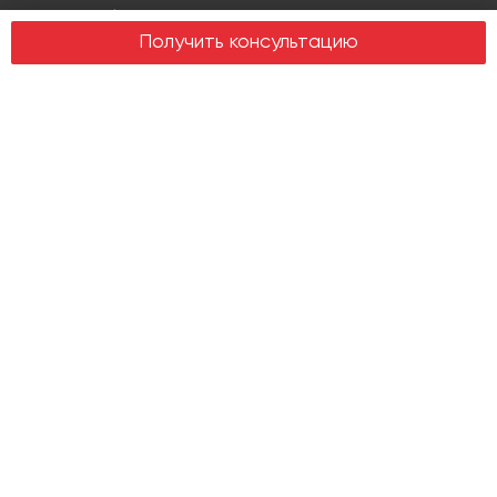
Design & build
Получить консультацию
Юридические услуги
Недвижимость
Офисная недвижимость
Индустриальная недвижимость
Земельные участки
Торговая недвижимость
О компании
История
Отзывы
Новости
Журнал Insight
Клиенты
Руководство
Карьера