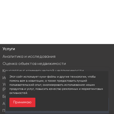
Услуги
Аналитика и исследования
Оценка объектов недвижимости
Консалтинг коммерческой недвижимости
Этот сайт использует куки-файлы и другие технологии, чтобы
Инвестиционные услуги
помочь вам в навигации, а также предоставить лучший
Управление объектами коммерческой недвижимости
пользовательский опыт, анализировать использование наших
(PM & FM)
продуктов и услуг, повысить качество рекламных и маркетинговых
активностей.
Брокеридж
Принимаю
За последние 30 дней этот объект просматривали
Аренда коммерческой недвижимости
10 раз
Продажа элитной недвижимости