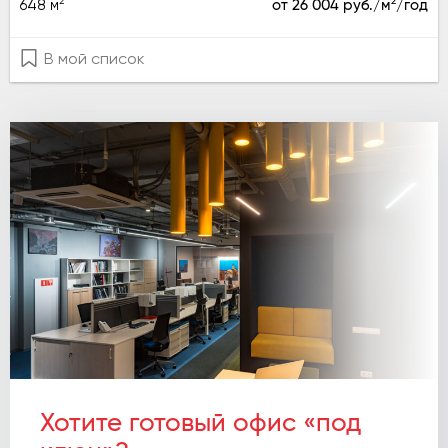
2
2
648 м
от 26 004 руб./м
/год
В мой список
Хотите готовый офис «под