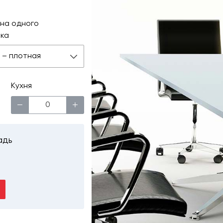
на одного
ка
 м – плотная
Кухня
−
+
адь