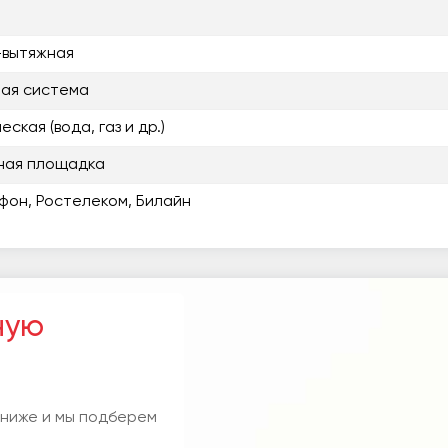
-вытяжная
ая система
ская (вода, газ и др.)
ная площадка
фон, Ростелеком, Билайн
ную
 ниже и мы подберем