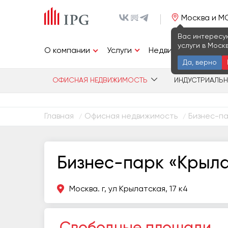
Москва и М
Вас интересу
услуги в Моск
Услуги
О компании
Недвижимость
И
Да, верно
ОФИСНАЯ НЕДВИЖИМОСТЬ
ИНДУСТРИАЛЬ
Главная
Офисная недвижимость
Бизнес-па
/
/
Бизнес-парк «Крылат
Москва. г, ул Крылатская, 17 к4