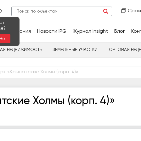
Срав
О
ют
ве?
сследования
Новости IPG
Журнал Insight
Блог
Кон
Нет
НАЯ НЕДВИЖИМОСТЬ
ЗЕМЕЛЬНЫЕ УЧАСТКИ
ТОРГОВАЯ НЕД
рк «Крылатские Холмы (корп. 4)»
ские Холмы (корп. 4)»