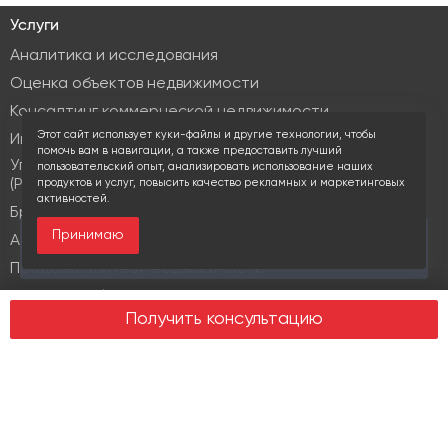
Услуги
Аналитика и исследования
Оценка объектов недвижимости
Консалтинг коммерческой недвижимости
Этот сайт использует куки-файлы и другие технологии, чтобы
Инвестиционные услуги
помочь вам в навигации, а также предоставить лучший
Управление объектами коммерческой недвижимости
пользовательский опыт, анализировать использование наших
(PM & FM)
продуктов и услуг, повысить качество рекламных и маркетинговых
активностей.
Брокеридж
Принимаю
За последние 30 дней этот объект просматривали
Аренда коммерческой недвижимости
12 раз
Продажа элитной недвижимости
Design & build
Получить консультацию
Юридические услуги
Недвижимость
Офисная недвижимость
Индустриальная недвижимость