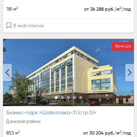
2
2
781 м
от 36 288 руб./м
/год
В мой список
Аренда
Бизнес-парк «Шаболовка-31 (стр.5)»
Донской район
2
2
853 м
от 30 204 руб./м
/год