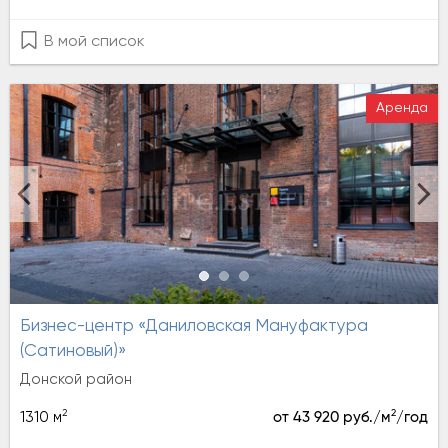
В мой список
Аренда
Бизнес-центр «Даниловская Мануфактура
(Сатиновый)»
Донской район
2
2
1310 м
от 43 920 руб./м
/год