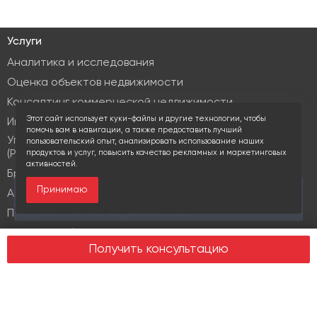
Услуги
Аналитика и исследования
Оценка объектов недвижимости
Консалтинг коммерческой недвижимости
Этот сайт использует куки-файлы и другие технологии, чтобы
Инвестиционные услуги
помочь вам в навигации, а также предоставить лучший
Управление объектами коммерческой недвижимости
пользовательский опыт, анализировать использование наших
(PM & FM)
продуктов и услуг, повысить качество рекламных и маркетинговых
активностей.
Брокеридж
Принимаю
За последние 30 дней этот объект просматривали
Аренда коммерческой недвижимости
18 раз
Продажа элитной недвижимости
Design & build
Получить консультацию
Юридические услуги
Недвижимость
Офисная недвижимость