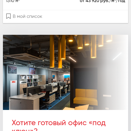
1310 м
от 43 920 руб./м
/год
В мой список
Хотите готовый офис «под