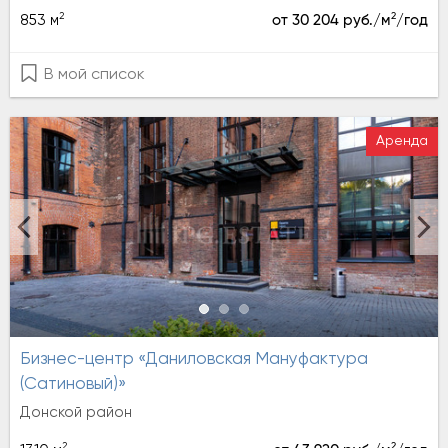
2
2
853 м
от 30 204 руб./м
/год
В мой список
Аренда
Бизнес-центр «Даниловская Мануфактура
(Сатиновый)»
Донской район
2
2