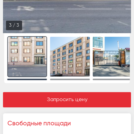
1
/
3
Запросить цену
Свободные площади