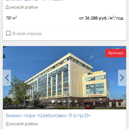
Донской район
2
2
781 м
от 36 288 руб./м
/год
В мой список
Аренда
Бизнес-парк «Шаболовка-31 (стр.5)»
Донской район