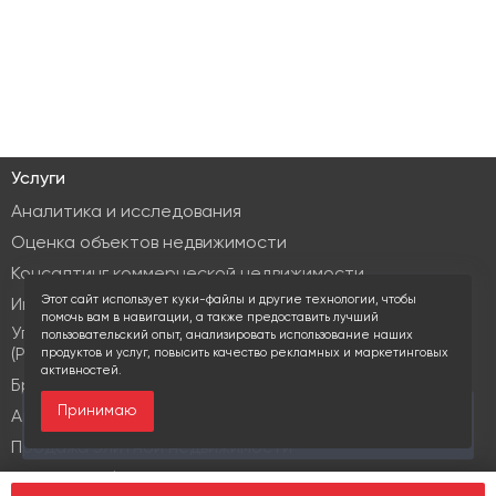
Услуги
Аналитика и исследования
Оценка объектов недвижимости
Консалтинг коммерческой недвижимости
Этот сайт использует куки-файлы и другие технологии, чтобы
Инвестиционные услуги
помочь вам в навигации, а также предоставить лучший
Управление объектами коммерческой недвижимости
пользовательский опыт, анализировать использование наших
(PM & FM)
продуктов и услуг, повысить качество рекламных и маркетинговых
активностей.
Брокеридж
Принимаю
За последние 30 дней этот объект просматривали
Аренда коммерческой недвижимости
10 раз
Продажа элитной недвижимости
Design & build