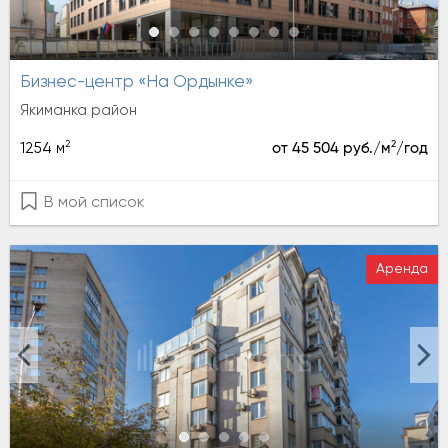
Бизнес-центр «На Ордынке»
Якиманка район
2
2
1254 м
от 45 504 руб./м
/год
В мой список
Аренда