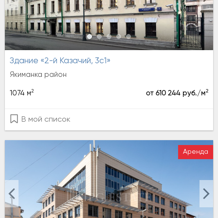
Здание «2-й Казачий, 3с1»
Якиманка район
2
2
1074 м
от 610 244 руб./м
В мой список
Аренда