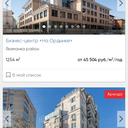
Бизнес-центр «На Ордынке»
Якиманка район
2
2
1254 м
от 45 504 руб./м
/год
В мой список
Аренда