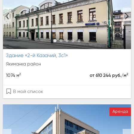
Здание «2-й Казачий, 3с1»
Якиманка район
2
2
1074 м
от 610 244 руб./м
В мой список
Аренда