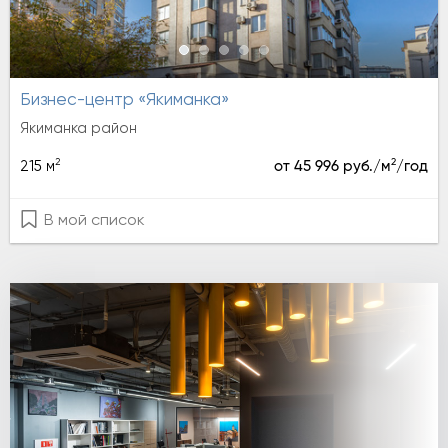
Бизнес-центр «Якиманка»
Якиманка район
2
2
215 м
от 45 996 руб./м
/год
В мой список