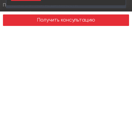
18 раз
Продажа элитной недвижимости
Design & build
Получить консультацию
Юридические услуги
Недвижимость
Офисная недвижимость
Индустриальная недвижимость
Земельные участки
Торговая недвижимость
О компании
История
Отзывы
Новости
Журнал Insight
Клиенты
Руководство