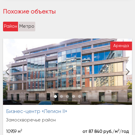
Похожие объекты
Район
Метро
Аренда
Бизнес-центр «Легион II»
Замоскворечье район
2
2
10959 м
от 87 840 руб./м
/год