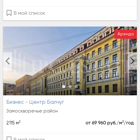
В мой список
Аренда
Бизнес - Центр Балчуг
Замоскворечье район
2
2
2115 м
от 69 960 руб./м
/год