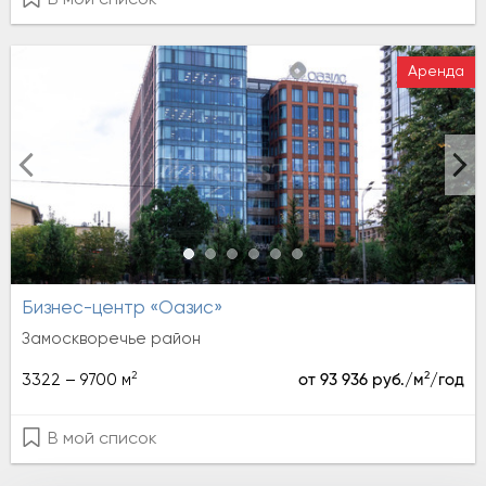
В мой список
Аренда
Бизнес-центр «Оазис»
Замоскворечье район
2
2
3322 – 9700 м
от 93 936 руб./м
/год
В мой список