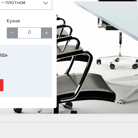
 м – плотная
Кухня
−
+
адь