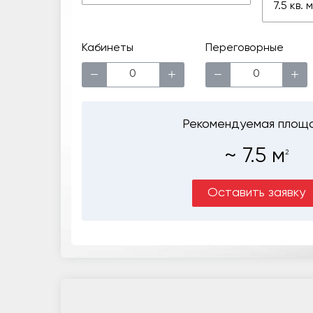
7.5 кв.
Кабинеты
Переговорные
−
+
−
+
Рекомендуемая площ
~
7.5
м
2
Оставить заявку