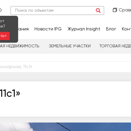
Срав
О
ют
ве?
сследования
Новости IPG
Журнал Insight
Блог
Кон
Нет
НАЯ НЕДВИЖИМОСТЬ
ЗЕМЕЛЬНЫЕ УЧАСТКИ
ТОРГОВАЯ НЕД
ончарная, 11с1»
11с1»