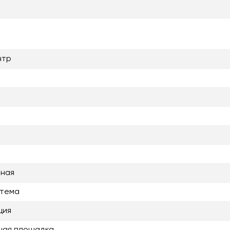
нтр
нная
стема
ция
ная площадка