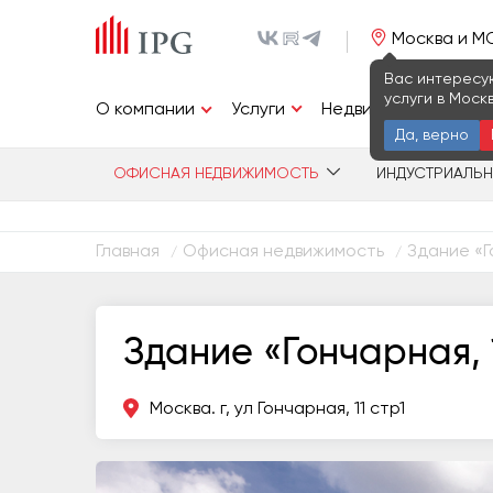
Москва и М
Вас интересу
услуги в Моск
Услуги
О компании
Недвижимость
И
Да, верно
ОФИСНАЯ НЕДВИЖИМОСТЬ
ИНДУСТРИАЛЬ
Главная
Офисная недвижимость
Здание «Г
/
/
Здание «Гончарная, 
Москва. г, ул Гончарная, 11 стр1