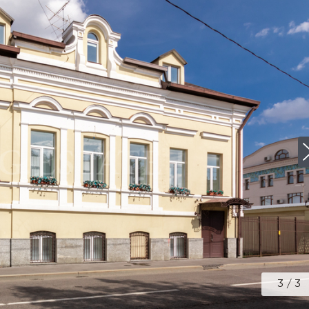
3
/
3