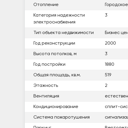
Отопление
Городское
Категория надежности
3
электроснабжения
Тип объекта недвижимости
Бизнес це
Год реконструкции
2000
Высота потолков, м
3
Год постройки
1880
Общая площадь, кв.м.
519
Этажность
2
Вентиляция
естестве
Кондиционирование
сплит-си
Система пожаротушения
сигнализа
Паркинг
Вертолет