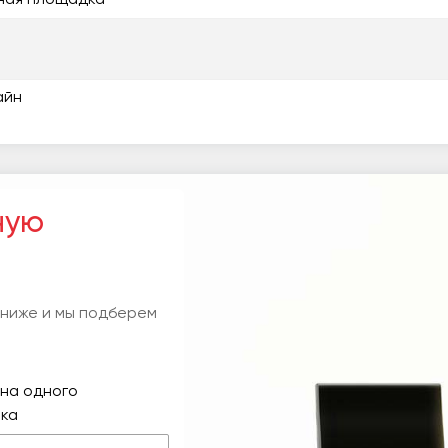
айн
ную
 ниже и мы подберем
на одного
ка