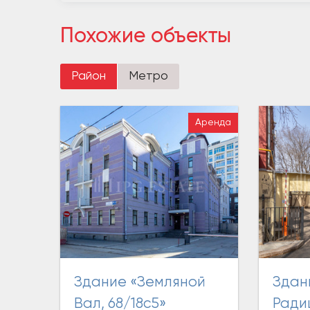
Похожие объекты
Район
Метро
Аренда
Здание «Земляной
Здание «Верхняя
Вал, 68/18с5»
Ради