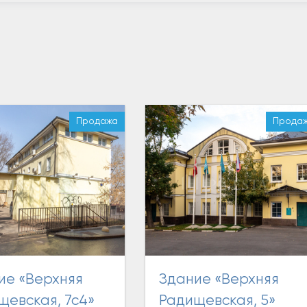
Продажа
Прода
Здание «Верхняя
щевская, 7с4»
Радищевская, 5»