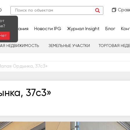
Срав
О
ют
ве?
сследования
Новости IPG
Журнал Insight
Блог
Кон
Нет
НАЯ НЕДВИЖИМОСТЬ
ЗЕМЕЛЬНЫЕ УЧАСТКИ
ТОРГОВАЯ НЕД
алая Ордынка, 37с3»
нка, 37с3»