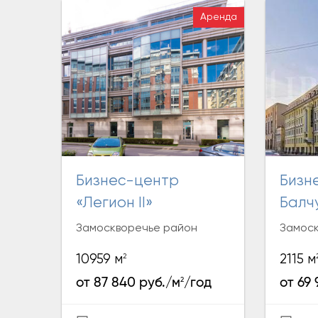
Аренда
Бизнес-центр
Бизнес - Центр
«Легион II»
Балч
Замоскворечье район
Замоск
2
10959 м
2115 м
2
от 87 840 руб./м
/год
от 69 