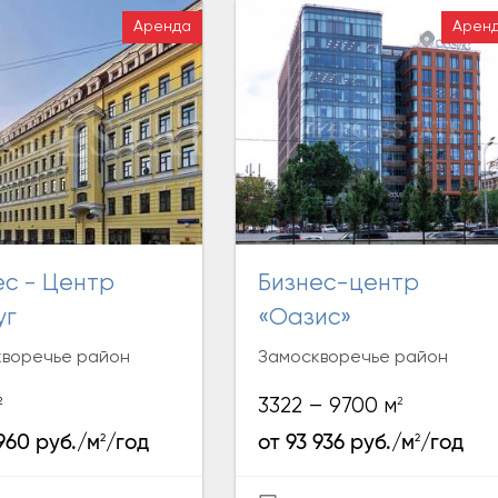
Аренда
Арен
Бизнес-центр
уг
«Оазис»
воречье район
Замоскворечье район
2
2
3322 – 9700 м
2
2
960 руб./м
/год
от 93 936 руб./м
/год