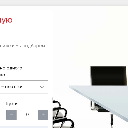
ную
 ниже и мы подберем
на одного
ка
 м – плотная
Кухня
−
+