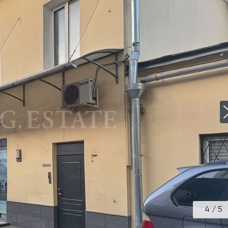
4
/
5