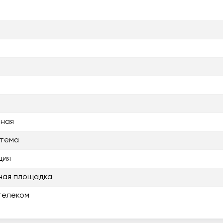
нная
стема
ция
ная площадка
телеком