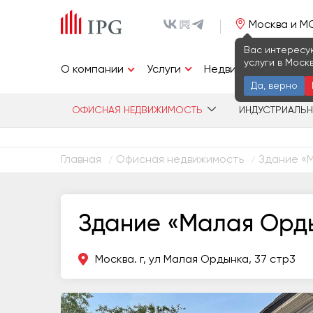
Москва и М
Вас интересу
услуги в Моск
Услуги
О компании
Недвижимость
И
Да, верно
ОФИСНАЯ НЕДВИЖИМОСТЬ
ИНДУСТРИАЛЬ
Главная
Офисная недвижимость
Здание «М
/
/
Здание «Малая Орды
Москва. г, ул Малая Ордынка, 37 стр3