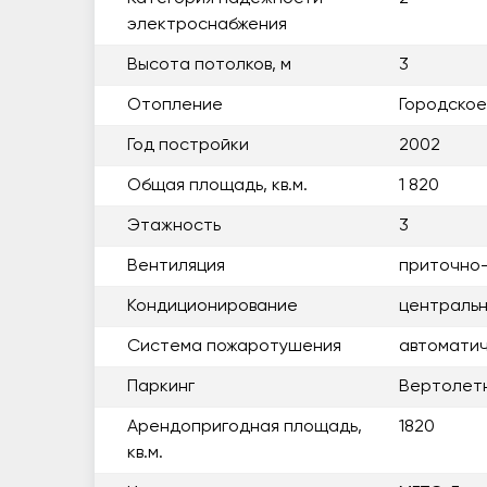
электроснабжения
Высота потолков, м
3
Отопление
Городское
Год постройки
2002
Общая площадь, кв.м.
1 820
Этажность
3
Вентиляция
приточно
Кондиционирование
центральн
Система пожаротушения
автоматиче
Паркинг
Вертолет
Арендопригодная площадь,
1820
кв.м.