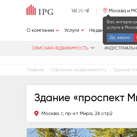
Москва и М
Вас интересу
услуги в Моск
Услуги
О компании
Недвижимость
И
Да, верно
ОФИСНАЯ НЕДВИЖИМОСТЬ
ИНДУСТРИАЛЬ
Главная
Офисная недвижимость
Здание «п
/
/
Здание «проспект М
Москва. г, пр-кт Мира, 26 стр2