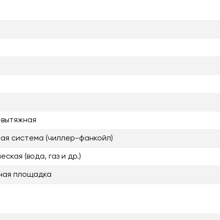
-вытяжная
ая система (чиллер-фанкойл)
ская (вода, газ и др.)
ная площадка