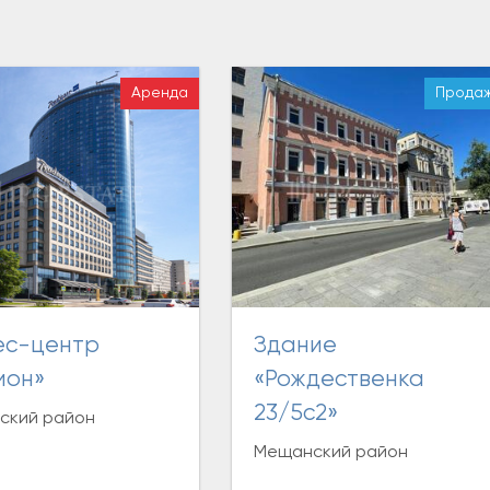
Аренда
Прода
Здание
ион»
«Рождественка
23/5с2»
ский район
Мещанский район