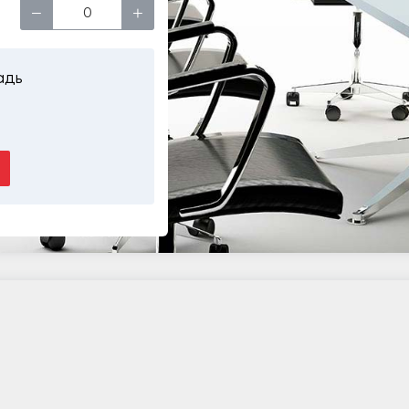
−
+
адь