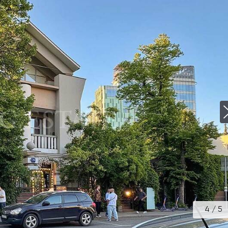
4
/
5