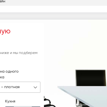
айн
ную
 ниже и мы подберем
на одного
ка
 м – плотная
Кухня