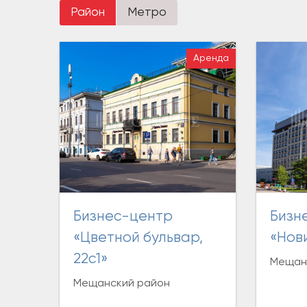
Район
Метро
Аренда
Бизнес-центр
Бизнес-центр
«Цветной бульвар,
«Нов
22с1»
Мещан
Мещанский район