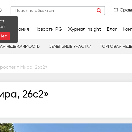
Срав
О
ют
ве?
сследования
Новости IPG
Журнал Insight
Блог
Кон
Нет
НАЯ НЕДВИЖИМОСТЬ
ЗЕМЕЛЬНЫЕ УЧАСТКИ
ТОРГОВАЯ НЕД
роспект Мира, 26с2»
ира, 26с2»