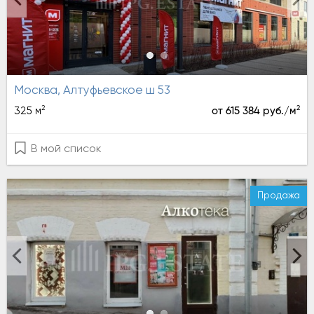
Москва, Алтуфьевское ш 53
2
2
325 м
от 615 384 руб./м
В мой список
Продажа