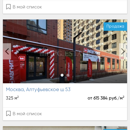
В мой список
Продажа
Москва, Алтуфьевское ш 53
2
2
325 м
от 615 384 руб./м
В мой список