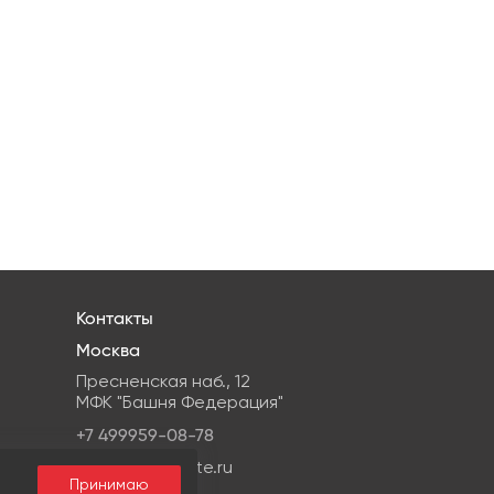
Контакты
Москва
Пресненская наб., 12
МФК "Башня Федерация"
+7 499959-08-78
info@ipg-estate.ru
Принимаю