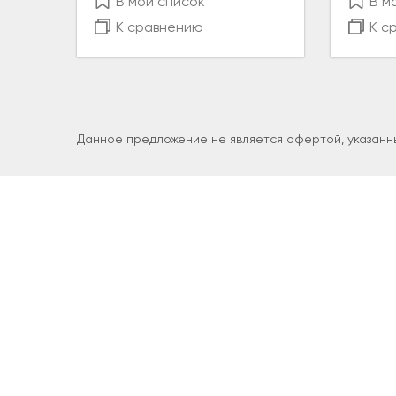
В мой список
В м
К сравнению
К с
Данное предложение не является офертой, указанны