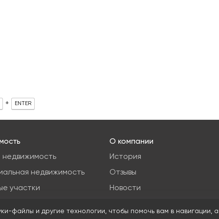
+
ENTER
мость
О компании
 недвижимость
История
иальная недвижимость
Отзывы
ые участки
Новости
я недвижимость
Журнал Insight
уки-файлы и другие технологии, чтобы помочь вам в навигации, а