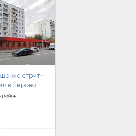
йл в Перово
о район