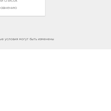
ой список
равнению
е условия могут быть изменены