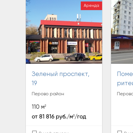
Аренда
Зеленый проспект,
Помещение стрит-
19
рите
Перово район
Перов
2
110 м
2
от 81 816 руб./м
/год