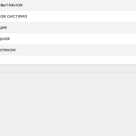
-вытяжная
ая система
ция
дная
елеком