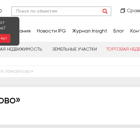
Срав
О
ют
ве?
сследования
Новости IPG
Журнал Insight
Блог
Кон
Нет
НАЯ НЕДВИЖИМОСТЬ
ЗЕМЕЛЬНЫЕ УЧАСТКИ
ТОРГОВАЯ НЕД
rk Измайлово»
ово»