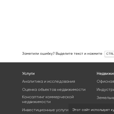
Заметили ошибку? Выделите текст и нажмите
CTRL
Услуги
Недвижи
Аналитика и исследования
Офисная
Оценка объектов недвижимости
Индустр
Консалтинг коммерческой
Земельн
недвижимости
Торгова
Инвестиционные услуги
Этот сайт использует к