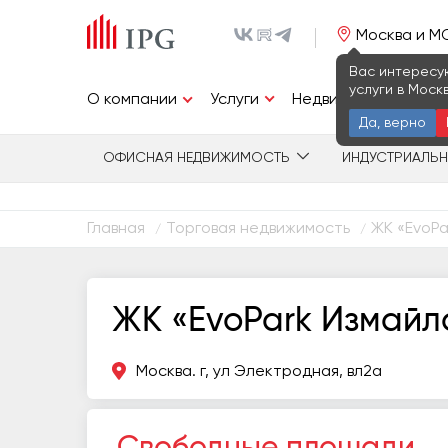
Москва и М
Вас интересу
услуги в Моск
Услуги
О компании
Недвижимость
И
Да, верно
ОФИСНАЯ НЕДВИЖИМОСТЬ
ИНДУСТРИАЛЬ
Главная
Торговая недвижимость
ЖК «EvoPa
/
/
ЖК «EvoPark Измайл
Москва. г, ул Электродная, вл2а