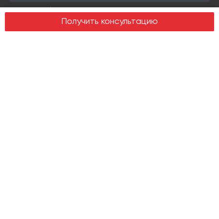
Design & build
Получить консультацию
Юридические услуги
Недвижимость
Офисная недвижимость
Индустриальная недвижимость
Земельные участки
Торговая недвижимость
О компании
История
Отзывы
Новости
Журнал Insight
Клиенты
Руководство
Карьера