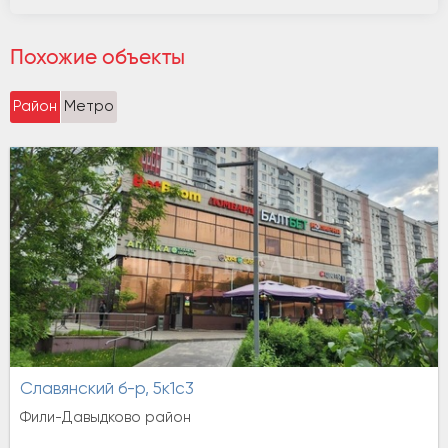
Похожие объекты
Район
Метро
Славянский б-р, 5к1с3
Фили-Давыдково район