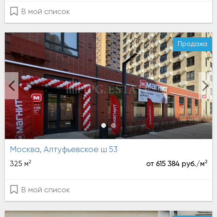
В мой список
Продажа
Москва, Алтуфьевское ш 53
2
2
325 м
от 615 384 руб./м
В мой список