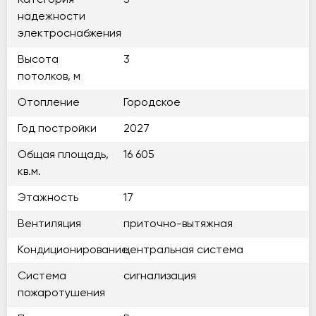
Категория
3
надежности
электроснабжения
Высота
3
потолков, м
Отопление
Городское
Год постройки
2027
Общая площадь,
16 605
кв.м.
Этажность
17
Вентиляция
приточно-вытяжная
Кондиционирование
центральная система
Система
сигнализация
пожаротушения