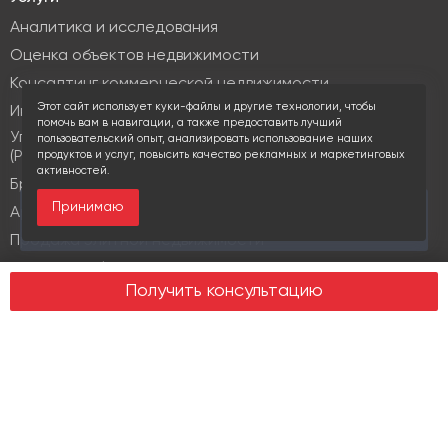
Аналитика и исследования
Оценка объектов недвижимости
Консалтинг коммерческой недвижимости
Этот сайт использует куки-файлы и другие технологии, чтобы
Инвестиционные услуги
помочь вам в навигации, а также предоставить лучший
Управление объектами коммерческой недвижимости
пользовательский опыт, анализировать использование наших
(PM & FM)
продуктов и услуг, повысить качество рекламных и маркетинговых
активностей.
Брокеридж
Принимаю
За последние 30 дней этот объект просматривали
Аренда коммерческой недвижимости
16 раз
Продажа элитной недвижимости
Design & build
Получить консультацию
Юридические услуги
Недвижимость
Офисная недвижимость
Индустриальная недвижимость
Земельные участки