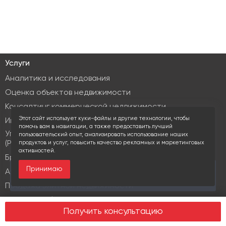
Услуги
Аналитика и исследования
Оценка объектов недвижимости
Консалтинг коммерческой недвижимости
Этот сайт использует куки-файлы и другие технологии, чтобы
Инвестиционные услуги
помочь вам в навигации, а также предоставить лучший
Управление объектами коммерческой недвижимости
пользовательский опыт, анализировать использование наших
(PM & FM)
продуктов и услуг, повысить качество рекламных и маркетинговых
активностей.
Брокеридж
Принимаю
За последние 30 дней этот объект просматривали
Аренда коммерческой недвижимости
11 раз
Продажа элитной недвижимости
Design & build
Получить консультацию
Юридические услуги