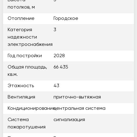
Высота
3
потолков, м
Отопление
Городское
Категория
3
надежности
электроснабжения
Год постройки
2028
Общая площадь,
66 435
кв.м.
Этажность
43
Вентиляция
приточно-вытяжная
Кондиционирование
центральная система
Система
сигнализация
пожаротушения