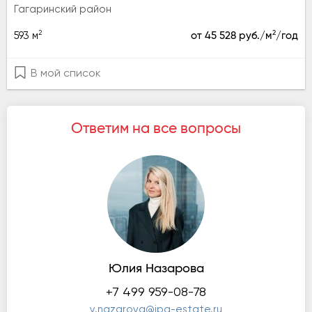
Гагаринский район
2
2
593 м
от 45 528 руб./м
/год
В мой список
Ответим на все вопросы
Юлия Назарова
+7 499 959-08-78
y.nazarova@ipg-estate.ru