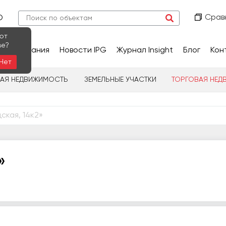
Срав
О
ют
ве?
сследования
Новости IPG
Журнал Insight
Блог
Кон
Нет
НАЯ НЕДВИЖИМОСТЬ
ЗЕМЕЛЬНЫЕ УЧАСТКИ
ТОРГОВАЯ НЕД
ская, 14к2»
»