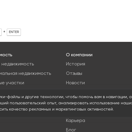
+
ENTER
мость
О компании
 недвижимость
История
иальная недвижимость
Отзывы
ые участки
Новости
я недвижимость
Журнал Insight
уки-файлы и другие технологии, чтобы помочь вам в навигации, а
Клиенты
чший пользовательский опыт, анализировать использование наши
ысить качество рекламных и маркетинговых активностей.
Руководство
Карьера
Блог