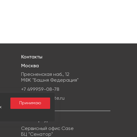
Контакты
Москва
Пресненская наб., 12
МФК "Башня Федерация"
+7 499959-08-78
info@ipg-estate.ru
Принимаю
х
С-Петербург
Сервисный офис Case
БЦ "Сенатор"