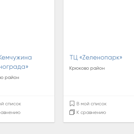
ТЦ «Zеленопарк»
нограда»
Крюково район
во район
ой список
В мой список
равнению
К сравнению