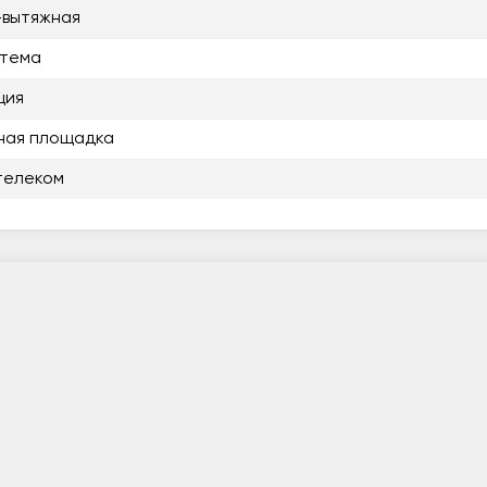
-вытяжная
стема
ция
ная площадка
телеком