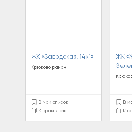
ЖК «Заводская, 14к1»
ЖК «Жемчужина
Зеле
Крюково район
Крюко
В мой список
В м
К сравнению
К с