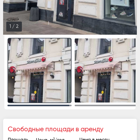
1
/
2
Свободные площади в аренду
2
Площадь
Цена в месяц