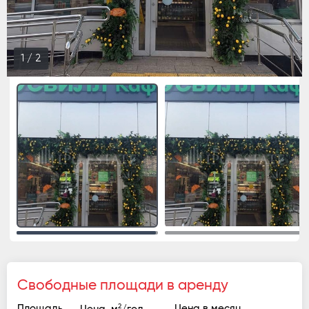
1
/
2
Свободные площади в аренду
2
Площадь
Цена в месяц