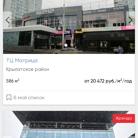
ТЦ Матрица
Крылатское район
2
2
586 м
от 20 472 руб./м
/год
В мой список
Аренда