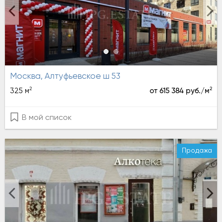
Москва, Алтуфьевское ш 53
2
2
325 м
от 615 384 руб./м
В мой список
Продажа