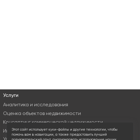
Услуги
Аналитика и исследования
Оценка объектов недвижимости
Консалтинг коммерческой недвижимости
Этот сайт использует куки-файлы и другие технологии, чтобы
Инвестиционные услуги
помочь вам в навигации, а также предоставить лучший
Управление объектами коммерческой недвижимости
пользовательский опыт, анализировать использование наших