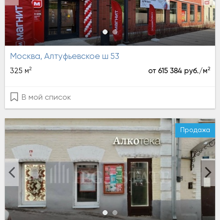
Москва, Алтуфьевское ш 53
2
2
325 м
от 615 384 руб./м
В мой список
Продажа