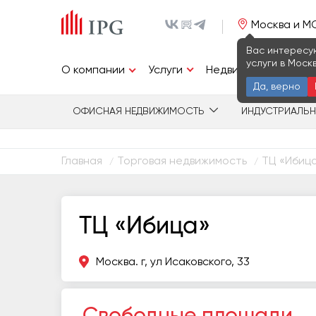
Москва и М
Вас интересу
услуги в Моск
Услуги
О компании
Недвижимость
И
Да, верно
ОФИСНАЯ НЕДВИЖИМОСТЬ
ИНДУСТРИАЛЬ
Главная
Торговая недвижимость
ТЦ «Ибиц
/
/
ТЦ «Ибица»
Москва. г, ул Исаковского, 33