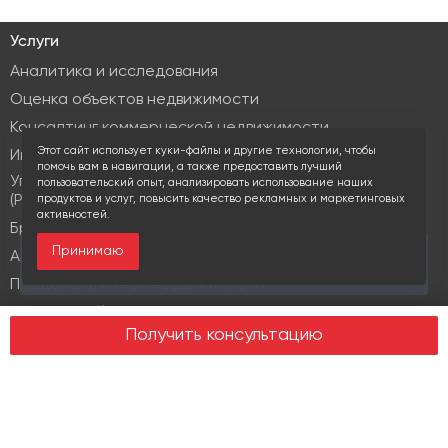
Услуги
Аналитика и исследования
Оценка объектов недвижимости
Консалтинг коммерческой недвижимости
Этот сайт использует куки-файлы и другие технологии, чтобы
Инвестиционные услуги
помочь вам в навигации, а также предоставить лучший
Управление объектами коммерческой недвижимости
пользовательский опыт, анализировать использование наших
(PM & FM)
продуктов и услуг, повысить качество рекламных и маркетинговых
активностей.
Брокеридж
Принимаю
За последние 30 дней этот объект просматривали
Аренда коммерческой недвижимости
19 раз
Продажа элитной недвижимости
Design & build
Получить консультацию
Юридические услуги
Недвижимость
Офисная недвижимость
Индустриальная недвижимость