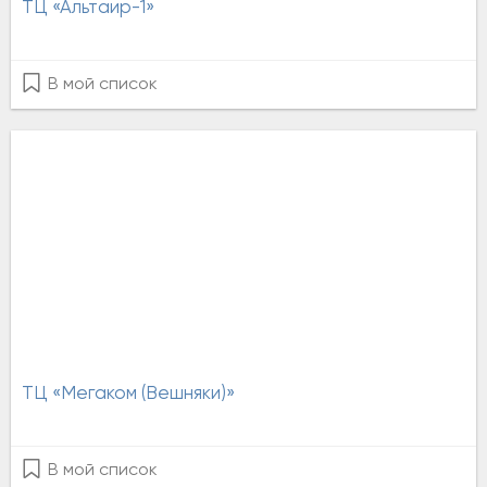
ТЦ «Альтаир-1»
В мой список
ТЦ «Мегаком (Вешняки)»
В мой список