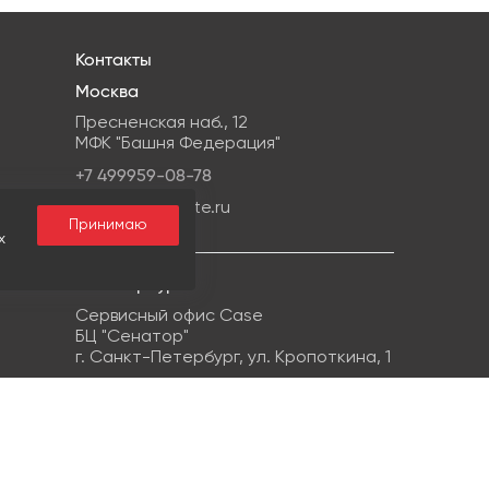
Контакты
Москва
Пресненская наб., 12
МФК "Башня Федерация"
+7 499959-08-78
info@ipg-estate.ru
Принимаю
х
С-Петербург
Сервисный офис Case
БЦ "Сенатор"
г. Санкт-Петербург, ул. Кропоткина, 1
+7 812 748-22-38
info@ipg-estate.ru