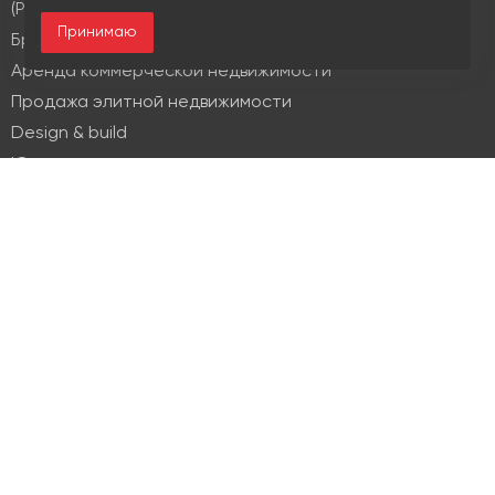
(PM & FM)
Принимаю
Брокеридж
Аренда коммерческой недвижимости
Продажа элитной недвижимости
Design & build
Юридические услуги
Недвижимость
Офисная недвижимость
Индустриальная недвижимость
Земельные участки
Торговая недвижимость
О компании
История
Отзывы
Новости