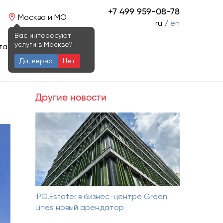
+7 499 959-08-78
Москва и МО
ru /
en
Вас интересуют
услуги в Москве?
такты
Да, верно
Нет
Другие новости
IPG.Estate: в бизнес-центре Green
Lines новый арендатор