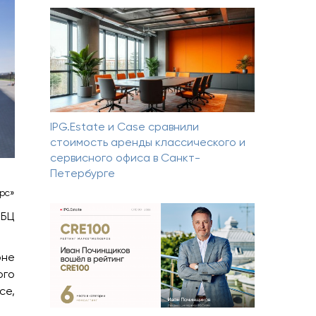
IPG.Estate и Case сравнили
стоимость аренды классического и
сервисного офиса в Санкт-
Петербурге
рс»
 БЦ
оне
ого
се,