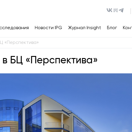
сследования
Новости IPG
Журнал Insight
Блог
Кон
 БЦ «Перспектива»
с в БЦ «Перспектива»