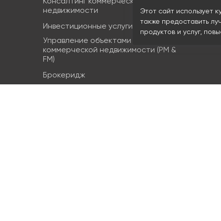
Консалтинг коммерческой
Земельн
недвижимости
Этот сайт использует к
Торгова
также предоставить лу
Инвестиционные услуги
продуктов и услуг, пов
Управление объектами
коммерческой недвижимости (PM &
FM)
Брокеридж
Аренда коммерческой недвижимости
Продажа элитной недвижимости
Design & build
Юридические услуги