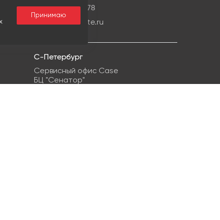
+7 499959-08-78
Принимаю
х
info@ipg-estate.ru
С-Петербург
Сервисный офис Case
БЦ "Сенатор"
г. Санкт-Петербург, ул. Кропоткина, 1
+7 812 748-22-38
info@ipg-estate.ru
Контакт для СМИ:
Елизавета Гречухина, pr@ipg-
estate.ru
Мы в социальных сетях
Видеообзоры, аналитика, новые объекты,
полезные советы и кейсы в наших группах