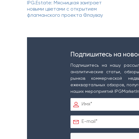
IPG.Estate: Мясницкая заиграет
новыми цветами с открытием
флагманского проекта Флаувау
Подпишитесь на ново
Подпишитесь на нашу рассыл
аналитические статьи, обзор
рынков коммерческой недв
ежеквартальных обзоров, полуг
наших мероприятий IPGMarketIn