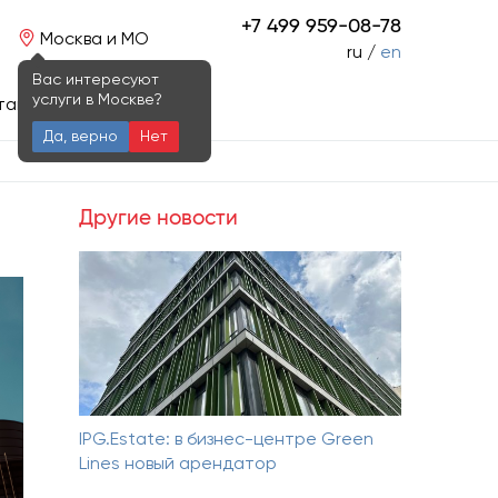
+7 499 959-08-78
Москва и МО
ru /
en
Вас интересуют
услуги в Москве?
такты
Да, верно
Нет
Другие новости
IPG.Estate: в бизнес-центре Green
Lines новый арендатор