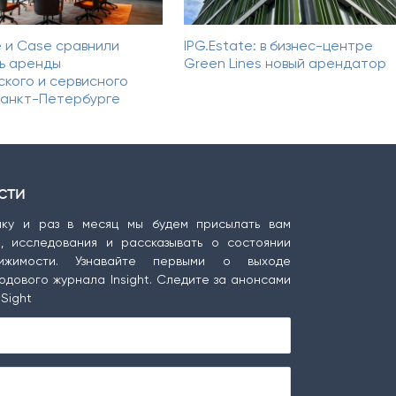
e и Case сравнили
IPG.Estate: в бизнес-центре
ь аренды
Green Lines новый арендатор
ского и сервисного
Санкт-Петербурге
сти
ку и раз в месяц мы будем присылать вам
ы, исследования и рассказывать о состоянии
ижимости. Узнавайте первыми о выходе
одового журнала Insight. Следите за анонсами
Sight