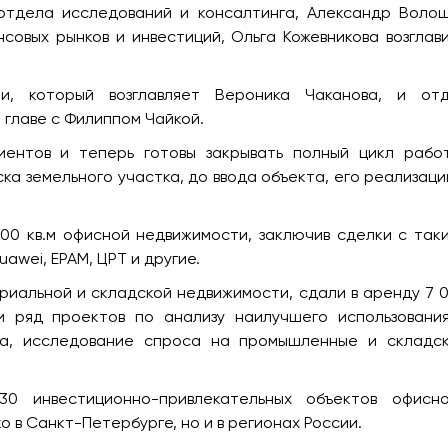
отдела исследований и консалтинга, Александр Воло
совых рынков и инвестиций, Ольга Кожевникова возглав
и, который возглавляет Вероника Чаканова, и от
 главе с Филиппом Чайкой.
ентов и теперь готовы закрывать полный цикл рабо
а земельного участка, до ввода объекта, его реализаци
000 кв.м офисной недвижимости, заключив сделки с так
awei, EPAM, ЦРТ и другие.
триальной и складской недвижимости, сдали в аренду 7 
и ряд проектов по анализу наилучшего использовани
са, исследование спроса на промышленные и складс
 инвестиционно-привлекательных объектов офисно
о в Санкт-Петербурге, но и в регионах России.