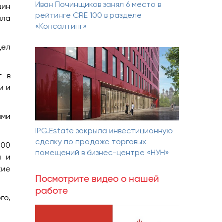
Иван Починщиков занял 6 место в
шин
рейтинге CRE 100 в разделе
ила
«Консалтинг»
дел
т в
и и
ими
IPG.Estate закрыла инвестиционную
сделку по продаже торговых
000
помещений в бизнес-центре «НУН»
я и
кие
Посмотрите видео о нашей
работе
го,