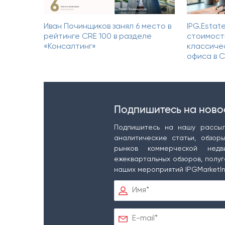
Иван Починщиков занял 6 место в
IPG.Estat
рейтинге CRE 100 в разделе
стоимост
«Консалтинг»
классиче
офиса в 
Подпишитесь на ново
Подпишитесь на нашу рассыл
аналитические статьи, обзор
рынков коммерческой недв
ежеквартальных обзоров, полуг
наших мероприятий IPGMarketIn