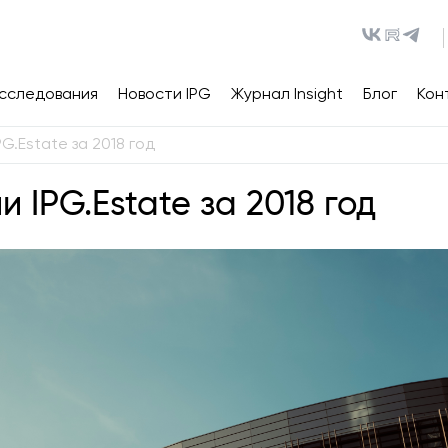
сследования
Новости IPG
Журнал Insight
Блог
Кон
G.Estate за 2018 год
 IPG.Estate за 2018 год