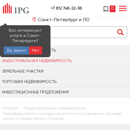
+7 812 748-22-38
0
Санкт-Петербург и ЛО
Вас интересуют
услуги в Санкт-
Петербурге?
ОФИСНАЯ НЕДВИЖИМОСТЬ
Да, верно
Нет
ИНДУСТРИАЛЬНАЯ НЕДВИЖИМОСТЬ
ЗЕМЕЛЬНЫЕ УЧАСТКИ
ТОРГОВАЯ НЕДВИЖИМОСТЬ
ИНВЕСТИЦИОННЫЕ ПРЕДЛОЖЕНИЯ
Главная
Индустриальная недвижимость
/
/
Производственно-складской комплекс в Гаражном проезде
около станции метро Обухово