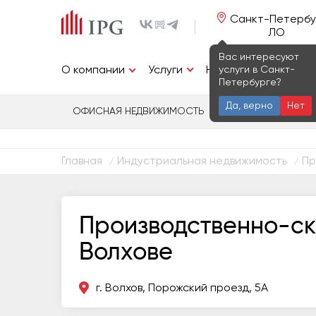
Санкт-Петербу
ЛО
Вас интересуют
Услуги
услуги в Санкт-
О компании
Недвижимость
И
Петербурге?
Да, верно
Нет
ОФИСНАЯ НЕДВИЖИМОСТЬ
ИНДУСТРИАЛЬ
Главная
Индустриальная недвижимость
Пр
/
/
Производственно-ск
Волхове
г. Волхов, Порожский проезд, 5А