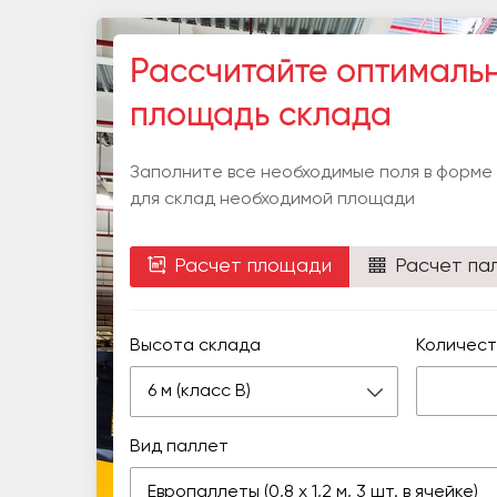
Рассчитайте оптималь
площадь склада
Заполните все необходимые поля в форме
для склад необходимой площади
Расчет площади
Расчет па
Высота склада
Количест
6 м (класс В)
Вид паллет
Европаллеты (0,8 х 1,2 м, 3 шт. в ячейке)