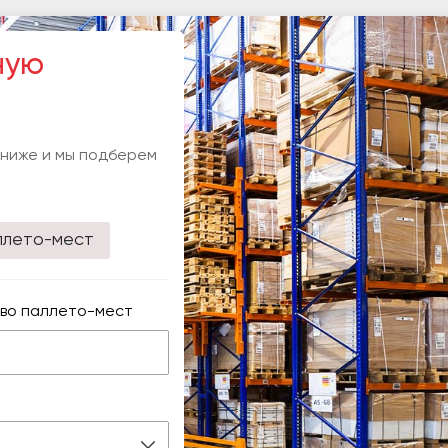
ную
 ниже и мы подберем
ллето-мест
во паллето-мест