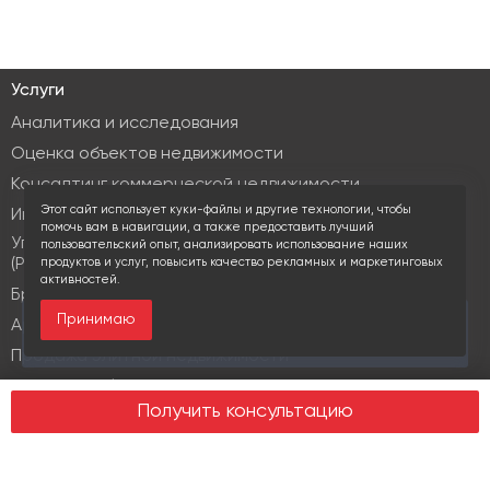
Услуги
Аналитика и исследования
Оценка объектов недвижимости
Консалтинг коммерческой недвижимости
Этот сайт использует куки-файлы и другие технологии, чтобы
Инвестиционные услуги
помочь вам в навигации, а также предоставить лучший
Управление объектами коммерческой недвижимости
пользовательский опыт, анализировать использование наших
(PM & FM)
продуктов и услуг, повысить качество рекламных и маркетинговых
активностей.
Брокеридж
Принимаю
За последние 30 дней этот объект просматривали
Аренда коммерческой недвижимости
17 раз
Продажа элитной недвижимости
Design & build
Получить консультацию
Юридические услуги
Недвижимость