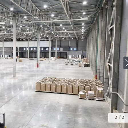
3
/
3