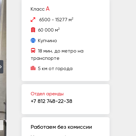
A
Класс
2
6500 - 15277 м
2
60 000 м
Купчино
18 мин. до метро на
транспорте
5 км от города
Отдел аренды
+7 812 748-22-38
Работаем без комиссии