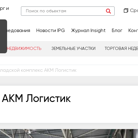
рг и
Ср
сследования
Новости IPG
Журнал Insight
Блог
Кон
НАЯ НЕДВИЖИМОСТЬ
ЗЕМЕЛЬНЫЕ УЧАСТКИ
ТОРГОВАЯ НЕД
ладской комплекс АКМ Логистик
 АКМ Логистик