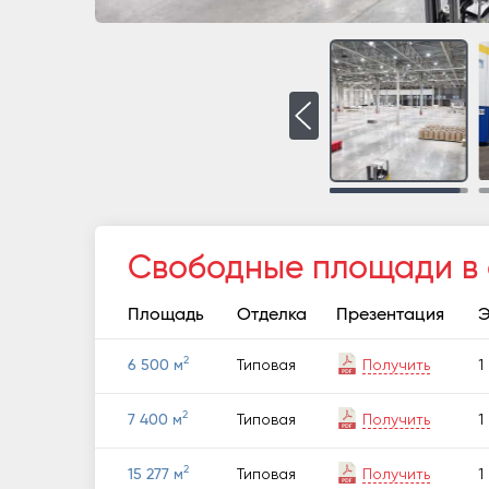
Свободные площади в
Площадь
Отделка
Презентация
Э
2
Типовая
Получить
1
6 500 м
2
Типовая
Получить
1
7 400 м
2
Типовая
Получить
1
15 277 м