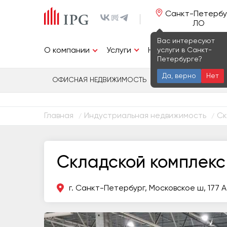
Санкт-Петербу
ЛО
Вас интересуют
Услуги
услуги в Санкт-
О компании
Недвижимость
И
Петербурге?
Да, верно
Нет
ОФИСНАЯ НЕДВИЖИМОСТЬ
ИНДУСТРИАЛЬ
Главная
Индустриальная недвижимость
Ск
/
/
Складской комплекс
г. Санкт-Петербург, Московское ш, 177 А