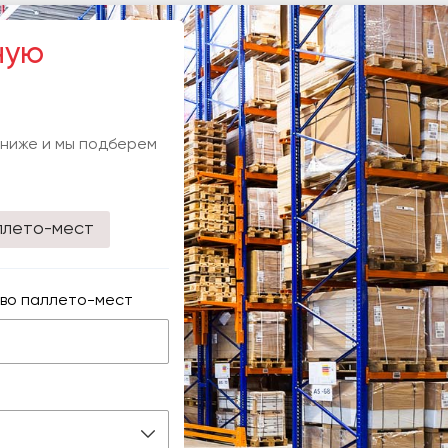
ную
 ниже и мы подберем
ллето-мест
во паллето-мест