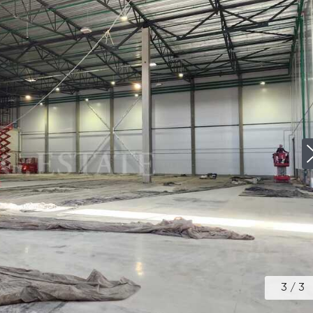
3
/
3