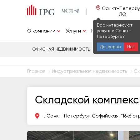
Санкт-Петербу
ЛО
Вас интересуют
Услуги
услуги в Санкт-
О компании
Недвижимость
И
Петербурге?
Да, верно
Нет
ОФИСНАЯ НЕДВИЖИМОСТЬ
ИНДУСТРИАЛЬ
Главная
Индустриальная недвижимость
Ск
/
/
Складской комплекс
г. Санкт-Петербург, Софийская, 116к6 стр