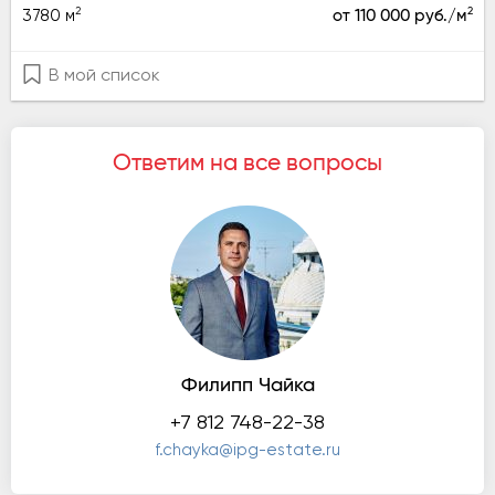
2
2
3780 м
от 110 000 руб./м
В мой список
Ответим на все вопросы
Филипп Чайка
+7 812 748-22-38
f.chayka@ipg-estate.ru