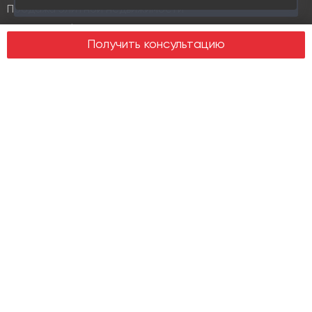
11 раз
Продажа элитной недвижимости
Design & build
Получить консультацию
Юридические услуги
Недвижимость
Офисная недвижимость
Индустриальная недвижимость
Земельные участки
Торговая недвижимость
О компании
История
Отзывы
Новости
Журнал Insight
Клиенты
Руководство