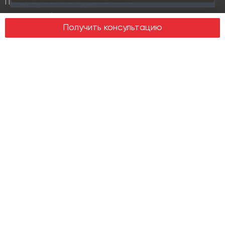
Продажа элитной недвижимости
Design & build
Получить консультацию
Юридические услуги
Недвижимость
Офисная недвижимость
Индустриальная недвижимость
Земельные участки
Торговая недвижимость
О компании
История
Отзывы
Новости
Журнал Insight
Клиенты
Руководство