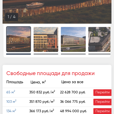
2
/
4
Свободные площади для продажи
2
Площадь
Цена за все
Цена, м
2
2
22 628 700 руб.
65 м
350 832 руб./м
Перейти
2
2
36 066 775 руб.
103 м
351 870 руб./м
Перейти
2
2
48 994 000 руб.
134 м
366 173 руб./м
Перейти